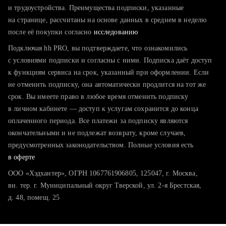
тратите много времени на поиск и вручную поднимаете
и трудоустройства. Преимущества подписки, указанные
резюме
на странице, рассчитаны на основе данных в среднем в неделю
после её покупки согласно
хотите сравнить себя с конкурентами и оценить шансы
исследованию
Подключая hh PRO, вы подтверждаете, что ознакомились
с условиями подписки и согласны с ними. Подписка даёт доступ
к функциям сервиса на срок, указанный при оформлении. Если
не отменить подписку, она автоматически продлится на тот же
срок. Вы имеете право в любое время отменить подписку
в личном кабинете — доступ к услугам сохранится до конца
оплаченного периода. Все платежи за подписку являются
окончательными и не подлежат возврату, кроме случаев,
предусмотренных законодательством. Полные условия есть
в оферте
ООО «Хэдхантер», ОГРН 1067761906805, 125047, г. Москва,
вн. тер. г. Муниципальный округ Тверской, ул. 2-я Брестская,
д. 48, помещ. 25