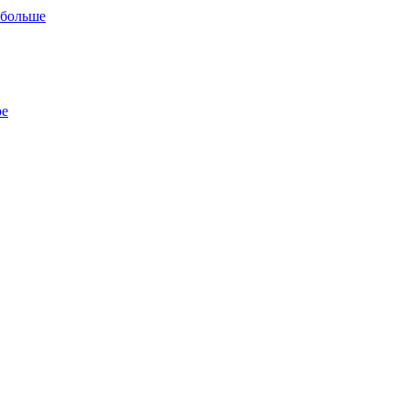
 больше
ре