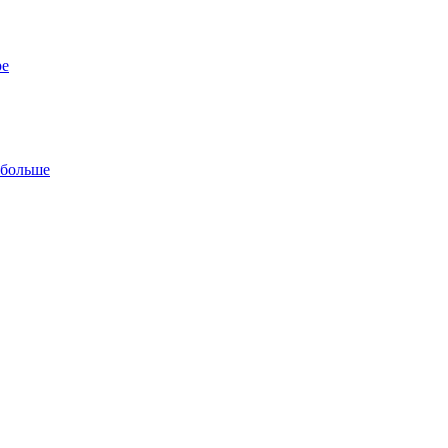
ре
 больше