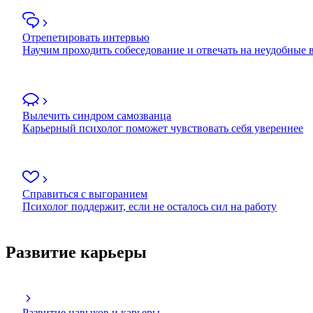
Отрепетировать интервью
Научим проходить собеседование и отвечать на неудобные
Вылечить синдром самозванца
Карьерный психолог поможет чувствовать себя увереннее
Справиться с выгоранием
Психолог поддержит, если не осталось сил на работу
Развитие карьеры
Развитие навыков и карьеры