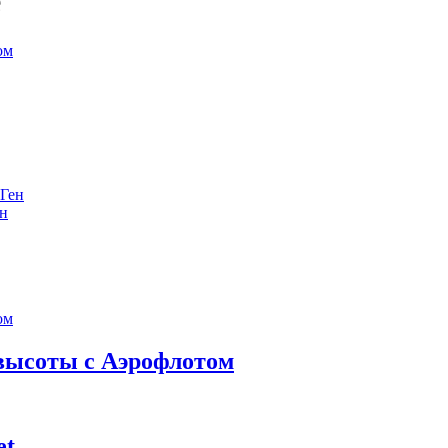
е
ен
 высоты с Аэрофлотом
et