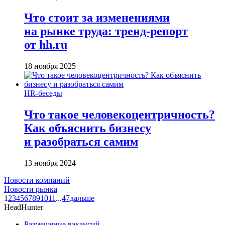
Что стоит за изменениями
на рынке труда: тренд-репорт
от hh.ru
18 ноября 2025
HR-беседы
Что такое человеко­центричность?
Как объяснить бизнесу
и разобраться самим
13 ноября 2024
Новости компаний
Новости рынка
1
2
3
4
5
6
7
8
9
10
11
...
47
дальше
HeadHunter
Размещение вакансий