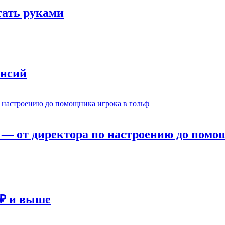
отать руками
ансий
— от директора по настроению до помощ
 ₽ и выше