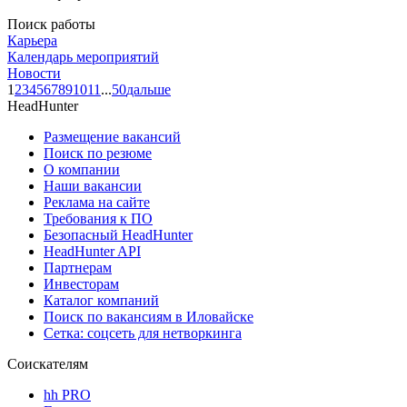
Поиск работы
Карьера
Календарь мероприятий
Новости
1
2
3
4
5
6
7
8
9
10
11
...
50
дальше
HeadHunter
Размещение вакансий
Поиск по резюме
О компании
Наши вакансии
Реклама на сайте
Требования к ПО
Безопасный HeadHunter
HeadHunter API
Партнерам
Инвесторам
Каталог компаний
Поиск по вакансиям в Иловайске
Сетка: соцсеть для нетворкинга
Соискателям
hh PRO