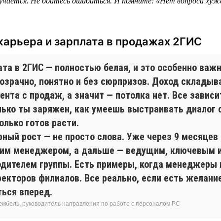
учается. Не бойтесь ошибиться. И помните: «Нет вопроса хуж
карьера и зарплата в продажах 2ГИС
та в 2ГИС — полностью белая, и это особенно важн
розрачно, понятно и без сюрпризов. Доход складыв
ента с продаж, а значит — потолка нет. Все зависит
лько ты заряжен, как умеешь выстраивать диалог 
олько готов расти.
рный рост — не просто слова. Уже через 9 месяцев
им менеджером, а дальше — ведущим, ключевым 
одителем группы. Есть примеры, когда менеджеры
екторов филиалов. Все реально, если есть желание
ться вперед.
ембель, руководитель направления по работе с персоналом РС