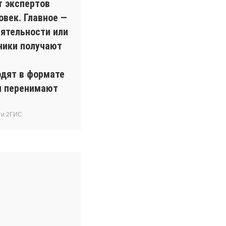
т экспертов
овек. Главное —
ятельности или
ники получают
одят в формате
ки перенимают
ти 2ГИС