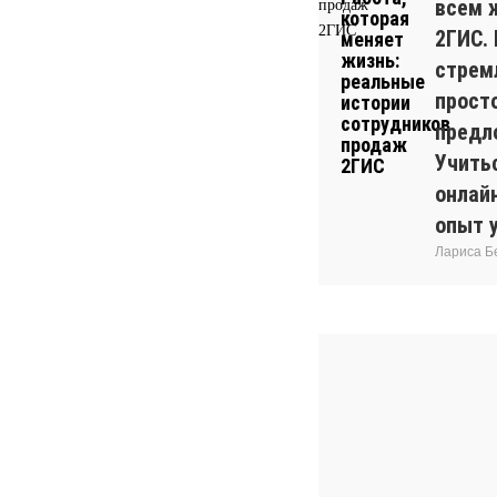
всем 
2ГИС.
стрем
прост
предл
Учитьс
онлай
опыт 
Лариса Б