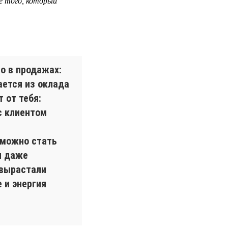
е того, который
о в продажах:
ается из оклада
 от тебя:
с клиентом
 можно стать
и даже
 вырастали
 и энергия