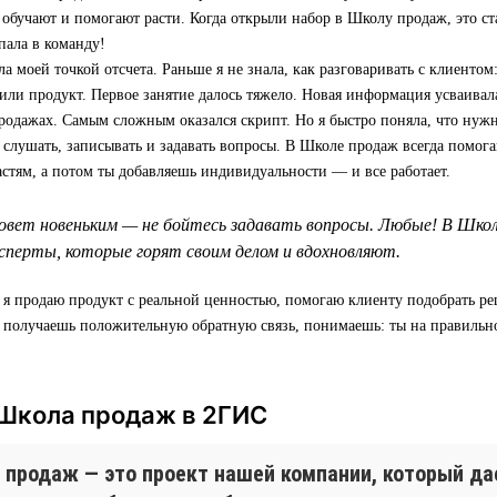
 обучают и помогают расти. Когда открыли набор в Школу продаж, это ст
пала в команду!
а моей точкой отсчета. Раньше я не знала, как разговаривать с клиентом:
 или продукт. Первое занятие далось тяжело. Новая информация усваивала
родажах. Самым сложным оказался скрипт. Но я быстро поняла, что нуж
т слушать, записывать и задавать вопросы. В Школе продаж всегда помога
астям, а потом ты добавляешь индивидуальности — и все работает.
овет новеньким — не бойтесь задавать вопросы. Любые! В Шко
перты, которые горят своим делом и вдохновляют.
 я продаю продукт с реальной ценностью, помогаю клиенту подобрать р
а получаешь положительную обратную связь, понимаешь: ты на правильн
 Школа продаж в 2ГИС
 продаж — это проект нашей компании, который д