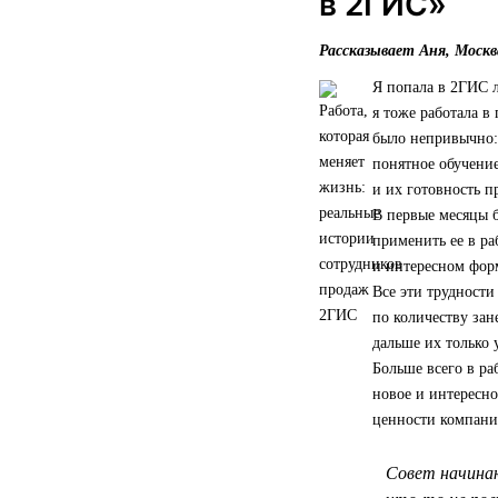
в 2ГИС»
Рассказывает Аня, Москв
Я попала в 2ГИС л
я тоже работала в
было непривычно: 
понятное обучение
и их готовность 
В первые месяцы 
применить ее в ра
и интересном форм
Все эти трудности
по количеству зан
дальше их только 
Больше всего в ра
новое и интересно
ценности компании
Совет начинаю