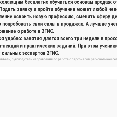
желающим бесплатно обучиться основам продаж о
 Подать заявку и пройти обучение может любой чел
ление освоить новую профессию, сменить сферу де
о попробовать свои силы в продажах. А лучшие уче
ожение о работе в 2ГИС.
я удобно: занятия длятся всего три недели и прох
н-лекций и практических заданий. При этом учени
у сильных экспертов 2ГИС.
ембель, руководитель направления по работе с персоналом региональной се