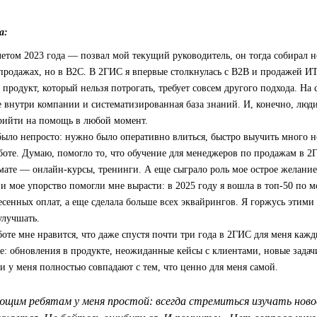
а:
етом 2023 года — позвал мой текущий руководитель, он тогда собирал н
 продажах, но в B2C. В 2ГИС я впервые столкнулась с B2B и продажей ИТ
продукт, который нельзя потрогать, требует совсем другого подхода. На 
 внутри компании и систематизированная база знаний. И, конечно, люди
прийти на помощь в любой момент.
было непросто: нужно было оперативно влиться, быстро выучить много 
боте. Думаю, помогло то, что обучение для менеджеров по продажам в 
ате — онлайн-курсы, тренинги. А еще сыграло роль мое острое желание 
 и мое упорство помогли мне вырасти: в 2025 году я вошла в топ‑50 по 
есенных оплат, а еще сделала больше всех эквайрингов. Я горжусь этими
улучшать.
боте мне нравится, что даже спустя почти три года в 2ГИС для меня кажд
е: обновления в продукте, неожиданные кейсы с клиентами, новые задач
 у меня полностью совпадают с тем, что ценно для меня самой.
щим ребятам у меня простой: всегда стремиться изучать новое 