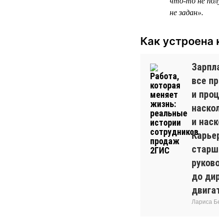
что-то не пол
не задан».
Как устроена 
Зарпла
все п
и проц
наско
и наск
Карье
старш
руков
до дир
двига
Лариса Б