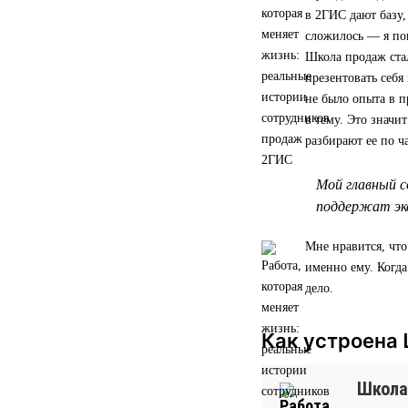
в 2ГИС дают базу,
сложилось — я по
Школа продаж стал
презентовать себя
не было опыта в п
в тему. Это значи
разбирают ее по ч
Мой главный с
поддержат экс
Мне нравится, что
именно ему. Когд
дело.
Как устроена
Школа